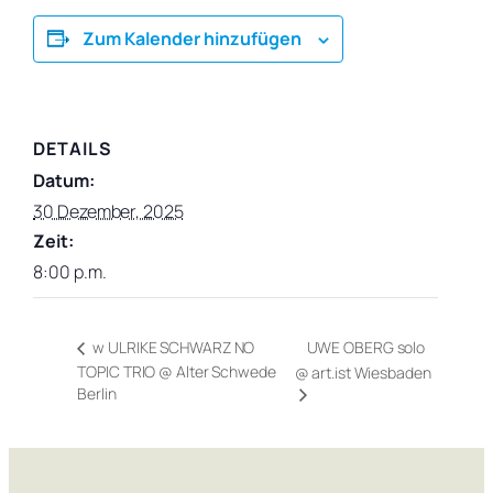
Zum Kalender hinzufügen
DETAILS
Datum:
30 Dezember, 2025
Zeit:
8:00 p.m.
UWE OBERG solo
w ULRIKE SCHWARZ NO
TOPIC TRIO @ Alter Schwede
@ art.ist Wiesbaden
Berlin