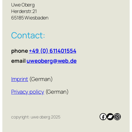
Uwe Oberg
Herderstr.21
65185 Wiesbaden
Contact:
phone
+49 (0) 611401554
email
uweoberg@web.de
Imprint
(German)
Privacy policy
(German)
Facebook
Bandca
Insta
copyright: uwe oberg 2025