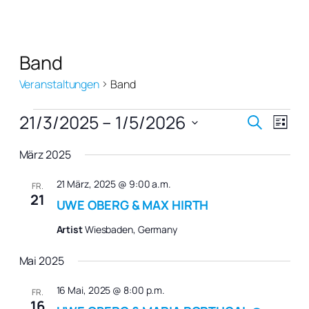
Band
Veranstaltungen
Band
Veranstaltungen
Verans
Vera
21/3/2025
 – 
1/5/2026
Suche
Liste
Ansi
Suche
Datum
Navi
März 2025
wählen.
und
Ansich
21 März, 2025 @ 9:00 a.m.
FR.
21
UWE OBERG & MAX HIRTH
Naviga
Artist
Wiesbaden, Germany
Mai 2025
16 Mai, 2025 @ 8:00 p.m.
FR.
16