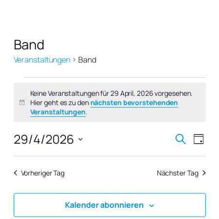
Band
Veranstaltungen
Band
Veranstaltungen
Keine Veranstaltungen für 29 April, 2026 vorgesehen.
für
Hier geht es zu den
nächsten bevorstehenden
Hinweis
29
Veranstaltungen
.
April,
Verans
Vera
29/4/2026
Suche
2026
Tag
Ansi
Suche
Datum
Navi
wählen.
und
Vorheriger Tag
Nächster Tag
Ansich
Naviga
Kalender abonnieren